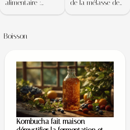
alimentaire :
de la mélasse de
qu’est-ce que
dattes en cuisine
c’est et où
?
commander ?
Boisson
Kombucha fait maison