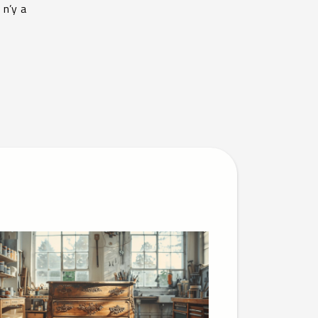
 n’y a