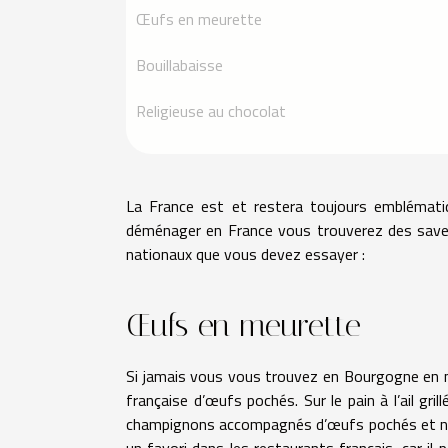
Œufs en meurette
Bouillabaisse
Religieuse au chocolat
La France est et restera toujours emblémati
déménager en France vous trouverez des saveurs
nationaux que vous devez essayer :
Œufs en meurette
Si jamais vous vous trouvez en Bourgogne en m
française d’œufs pochés. Sur le pain à l’ail gr
champignons accompagnés d’œufs pochés et nap
un favori dans les restaurants français, car il 