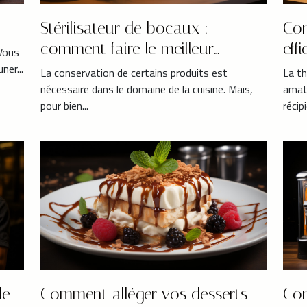
Stérilisateur de bocaux :
Com
comment faire le meilleur
eff
 Vous
choix ?
une
ner...
La conservation de certains produits est
La th
nécessaire dans le domaine de la cuisine. Mais,
amate
pour bien...
récipi
de
Comment alléger vos desserts
Com