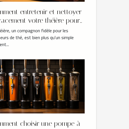
ment entretenir et nettoyer
icacement votre théière pour
 durabilité maximale ?
éière, un compagnon fidèle pour les
urs de thé, est bien plus qu'un simple
ent...
ment choisir une pompe à