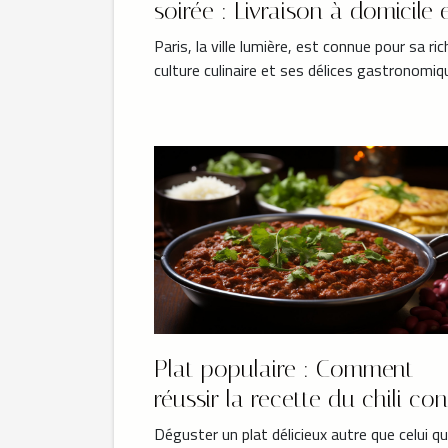
soirée : Livraison à domicile 
Île-de-France
Paris, la ville lumière, est connue pour sa ric
culture culinaire et ses délices gastronomiqu
Plat populaire : Comment
réussir la recette du chili con
carne authentique ?
Déguster un plat délicieux autre que celui q