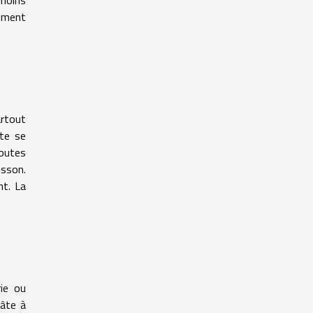
rement
artout
tte se
toutes
isson.
nt. La
ie ou
pâte à