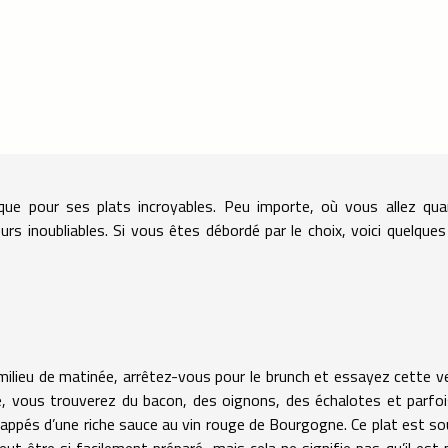
que pour ses plats incroyables. Peu importe, où vous allez qu
 inoubliables. Si vous êtes débordé par le choix, voici quelques
ilieu de matinée, arrêtez-vous pour le brunch et essayez cette v
illé, vous trouverez du bacon, des oignons, des échalotes et parfo
pés d’une riche sauce au vin rouge de Bourgogne. Ce plat est s
peut être si facilement préparé, mais cela ne signifie pas qu’il est