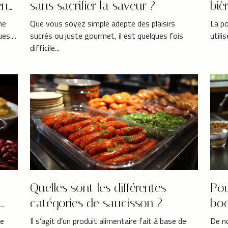
en
sans sacrifier la saveur ?
biè
he
Que vous soyez simple adepte des plaisirs
La po
es....
sucrés ou juste gourmet, il est quelques fois
utili
difficile...
Quelles sont les différentes
Pou
catégories de saucisson ?
boc
ue
Il s’agit d’un produit alimentaire fait à base de
De no