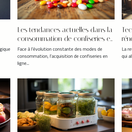
Les tendances actuelles dans la
Tec
consommation de confiseries en
rén
ligne
ogique
Face à l'évolution constante des modes de
La re
consommation, l'acquisition de confiseries en
qui a
ligne...