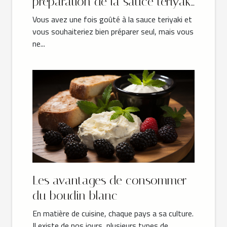
préparation de la sauce teriyaki
?
Vous avez une fois goûté à la sauce teriyaki et
vous souhaiteriez bien préparer seul, mais vous
ne...
Les avantages de consommer
du boudin blanc
En matière de cuisine, chaque pays a sa culture.
Il existe de nos jours, plusieurs types de...