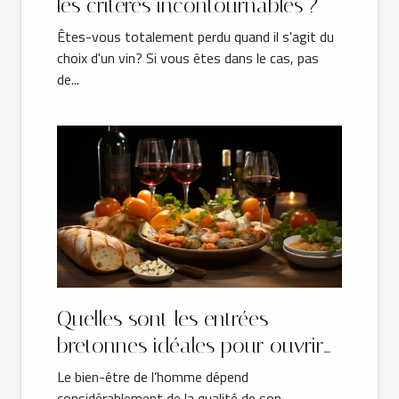
les critères incontournables ?
Êtes-vous totalement perdu quand il s'agit du
choix d'un vin? Si vous êtes dans le cas, pas
de...
Quelles sont les entrées
bretonnes idéales pour ouvrir
les festivités ?
Le bien-être de l’homme dépend
considérablement de la qualité de son