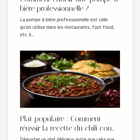
bière professionnelle ?
La pompe à bière professionnelle est celle
qu’on utilise dans les restaurants, fast food,
etc. il...
Plat populaire : Comment
réussir la recette du chili con
carne authentique ?
Déguster un plat délicieux autre que celui que