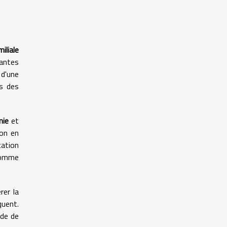
iliale
santes
 d'une
rs des
mie
et
ion en
cation
nsomme
rer la
quent.
ode de