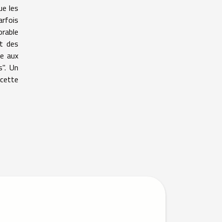
ue les
arfois
orable
et des
re aux
s". Un
 cette