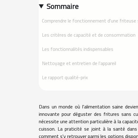
Sommaire
Comprendre le fonctionnement d'une friteuse 
Les critères de capacité et de consommation
Les fonctionnalités indispensables
Nettoyage et entretien de l'appareil
Le rapport qualité-prix
Dans un monde où l'alimentation saine devient
innovante pour déguster des fritures sans cul
nécessite une attention particulière à la capaci
cuisson. La praticité se joint à la santé dan
comment s'y retrouver parmi les options disponi