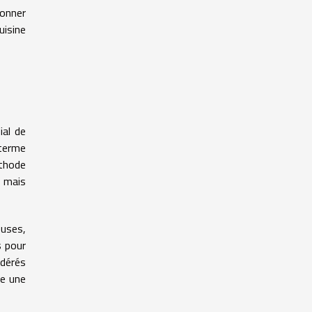
ionner
uisine
ial de
 terme
éthode
, mais
euses,
s pour
idérés
e une