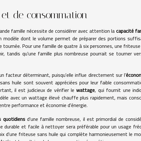
é et de consommation
rande famille nécessite de considérer avec attention la
capacité fam
 un modèle dont le volume permet de préparer des portions suffi
e tournée. Pour une famille de quatre à six personnes, une friteuse
ir, tandis qu'une famille plus nombreuse pourrait se tourner ve
 facteur déterminant, puisqu'elle influe directement sur l'
écono
es sans huile sont souvent appréciées pour leur faible consommat
tant, il est judicieux de vérifier le
wattage
, qui fournit une indi
modèle avec un wattage élevé chauffe plus rapidement, mais co
re entre performance et économie d'énergie.
s quotidiens
d'une famille nombreuse, il est primordial de considé
le durable et facile à nettoyer sera préférable pour un usage fré
hoix d'une friteuse sans huile qui complète harmonieusement le m