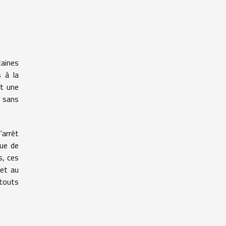
taines
s à la
it une
r sans
'arrêt
que de
s, ces
 et au
atouts