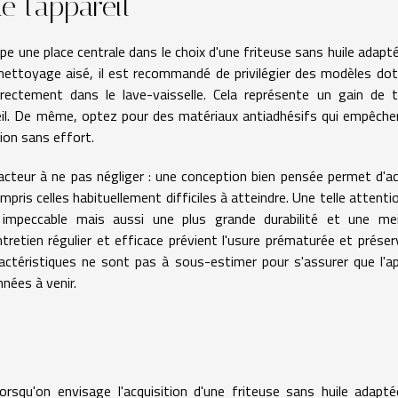
e l'appareil
pe une place centrale dans le choix d'une friteuse sans huile adapt
 nettoyage aisé, il est recommandé de privilégier des modèles do
irectement dans le lave-vaisselle. Cela représente un gain de
areil. De même, optez pour des matériaux antiadhésifs qui empêche
tion sans effort.
teur à ne pas négliger : une conception bien pensée permet d'a
mpris celles habituellement difficiles à atteindre. Une telle attenti
impeccable mais aussi une plus grande durabilité et une meil
retien régulier et efficace prévient l'usure prématurée et préser
ractéristiques ne sont pas à sous-estimer pour s'assurer que l'ap
nées à venir.
 lorsqu'on envisage l'acquisition d'une friteuse sans huile adapt