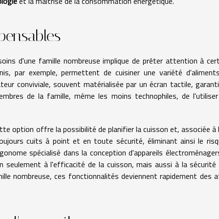
logie
et la maîtrise de la consommation énergétique.
spensables
soins d'une famille nombreuse implique de prêter attention à cer
nis, par exemple, permettent de cuisiner une variété d'aliment
ateur conviviale, souvent matérialisée par un écran tactile, garant
membres de la famille, même les moins technophiles, de l'utilise
e option offre la possibilité de planifier la cuisson et, associée à l
jours cuits à point et en toute sécurité, éliminant ainsi le ris
gonome spécialisé dans la conception d'appareils électroménager
n seulement à l'efficacité de la cuisson, mais aussi à la sécurité
amille nombreuse, ces fonctionnalités deviennent rapidement des 