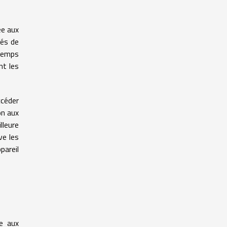
ée aux
tés de
 temps
nt les
ccéder
on aux
leure
ve les
pareil
ée aux