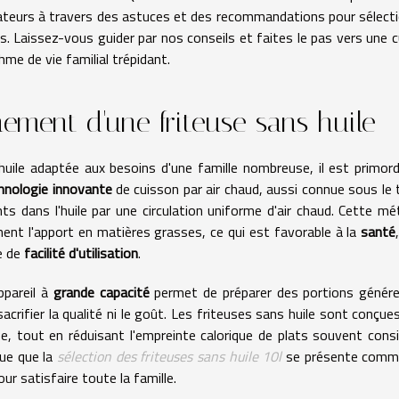
mmateurs à travers des astuces et des recommandations pour sélect
s. Laissez-vous guider par nos conseils et faites le pas vers une c
hme de vie familial trépidant.
ement d'une friteuse sans huile
huile adaptée aux besoins d'une famille nombreuse, il est primord
hnologie innovante
de cuisson par air chaud, aussi connue sous le
ts dans l'huile par une circulation uniforme d'air chaud. Cette m
nt l'apport en matières grasses, ce qui est favorable à la
santé
ge de
facilité d'utilisation
.
appareil à
grande capacité
permet de préparer des portions génér
crifier la qualité ni le goût. Les friteuses sans huile sont conçue
euse, tout en réduisant l'empreinte calorique de plats souvent cons
ue que la
sélection des friteuses sans huile 10l
se présente comm
ur satisfaire toute la famille.